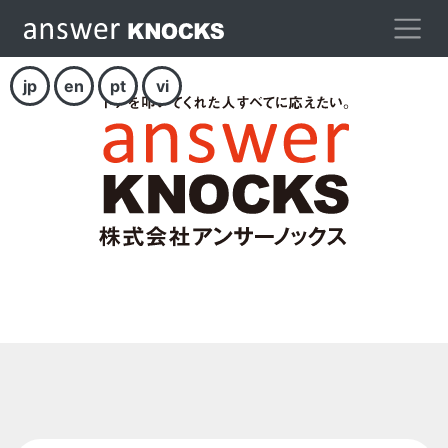
jp
en
pt
vi