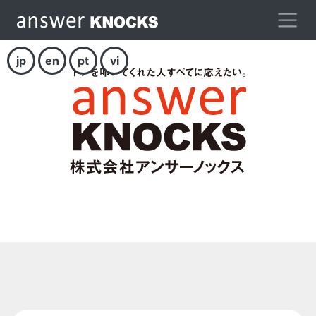
jp
en
pt
vi