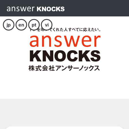
jp
en
pt
vi