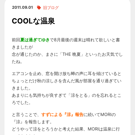
2011.09.01
旧ブログ
COOLな温泉
前回
夏は過ぎてゆき
で8月最後の週末は晴れて欲しいと書
きましたが
念が通じたのか、まさに「THE 晩夏」といったお天気でし
たね。
エアコンを止め、窓を開け放ち蝉の声に耳を傾けていると
ちょっとだけ秋の涼しさを含んだ風が部屋を通り過ぎてい
きました。
あまりにも気持ちが良すぎて「涼をとる」のを忘れるとこ
ろでした。
と言うことで、
すずによる『涼』報告
に続いてMORIの
『涼』を報告します。
どうやって涼をとろうかと考えた結果、MORIは温泉に行