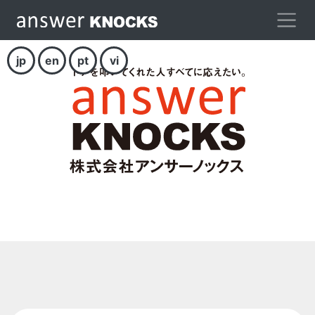
jp
en
pt
vi