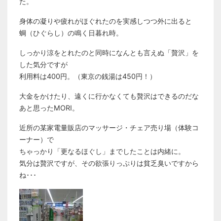
た。
身体の凝りや疲れがほぐれたのを実感しつつ外に出ると
蜩（ひぐらし）の鳴く日暮れ時。
しっかり涼をとれたのと同時になんとも言えぬ「贅沢」を
した気分ですが
利用料は400円。（東京の銭湯は450円！）
大金をかけたり、遠くに行かなくても贅沢はできるのだな
あと思ったMORI。
近所の某家電量販店のマッサージ・チェア売り場（体験コ
ーナー）で
ちゃっかり「更なるほぐし」までしたことは内緒に。
気分は贅沢ですが、その欲張りっぷりは貧乏臭いですから
ね･･･