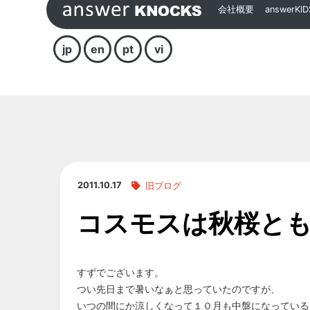
会社概要
answerKID
jp
en
pt
vi
2011.10.17
旧ブログ
コスモスは秋桜と
すずでございます。
つい先日まで暑いなぁと思っていたのですが、
いつの間にか涼しくなって１０月も中盤になっている