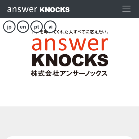
jp
en
pt
vi