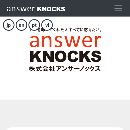
jp
en
pt
vi