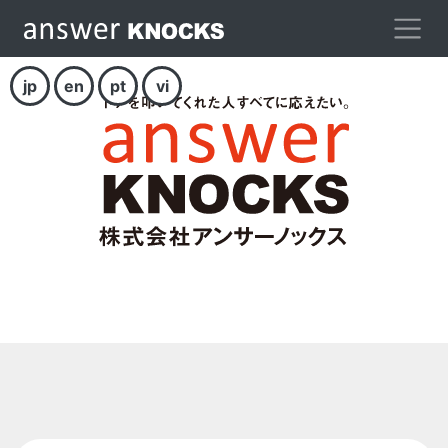
jp
en
pt
vi