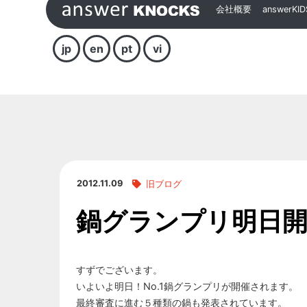
会社概要
answerKID
jp
en
pt
vi
2012.11.09
旧ブログ
鍋グランプリ明日
すずでございます。
いよいよ明日！No.1鍋グランプリが開催されます。
最終審査に進む５種類の鍋も発表されています。