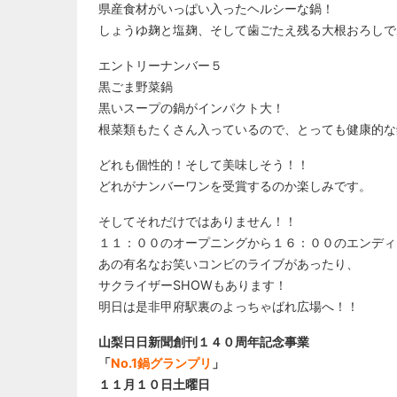
県産食材がいっぱい入ったヘルシーな鍋！
しょうゆ麹と塩麹、そして歯ごたえ残る大根おろしで
エントリーナンバー５
黒ごま野菜鍋
黒いスープの鍋がインパクト大！
根菜類もたくさん入っているので、とっても健康的な
どれも個性的！そして美味しそう！！
どれがナンバーワンを受賞するのか楽しみです。
そしてそれだけではありません！！
１１：００のオープニングから１６：００のエンディ
あの有名なお笑いコンビのライブがあったり、
サクライザーSHOWもあります！
明日は是非甲府駅裏のよっちゃばれ広場へ！！
山梨日日新聞創刊１４０周年記念事業
「
No.1鍋グランプリ
」
１１月１０日土曜日