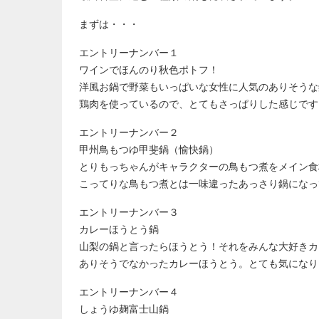
まずは・・・
エントリーナンバー１
ワインでほんのり秋色ポトフ！
洋風お鍋で野菜もいっぱいな女性に人気のありそうな
鶏肉を使っているので、とてもさっぱりした感じです
エントリーナンバー２
甲州鳥もつゆ甲斐鍋（愉快鍋）
とりもっちゃんがキャラクターの鳥もつ煮をメイン食
こってりな鳥もつ煮とは一味違ったあっさり鍋になっ
エントリーナンバー３
カレーほうとう鍋
山梨の鍋と言ったらほうとう！それをみんな大好きカ
ありそうでなかったカレーほうとう。とても気になり
エントリーナンバー４
しょうゆ麹富士山鍋