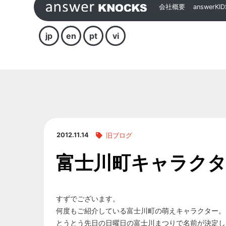
会社概要
answerKID
jp
en
pt
vi
2012.11.14
旧ブログ
富士川町キャラクタ
すずでございます。
何度もご紹介している富士川町の萌えキャラクター。
とうとう先日の日曜日の富士川まつりで名前が決定し