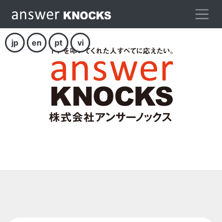
jp
en
pt
vi