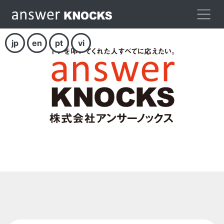
jp
en
pt
vi