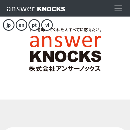
jp
en
pt
vi