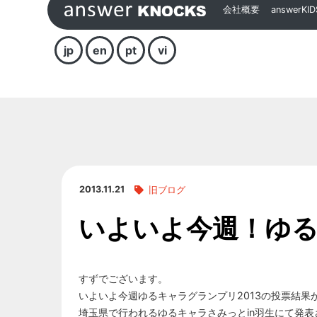
会社概要
answerKID
jp
en
pt
vi
2013.11.21
旧ブログ
いよいよ今週！ゆる
すずでございます。
いよいよ今週ゆるキャラグランプリ2013の投票結果
埼玉県で行われるゆるキャラさみっとin羽生にて発表