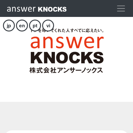
jp
en
pt
vi