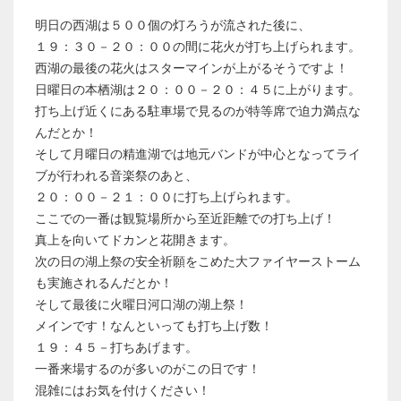
明日の西湖は５００個の灯ろうが流された後に、
１９：３０－２０：００の間に花火が打ち上げられます。
西湖の最後の花火はスターマインが上がるそうですよ！
日曜日の本栖湖は２０：００－２０：４５に上がります。
打ち上げ近くにある駐車場で見るのが特等席で迫力満点な
んだとか！
そして月曜日の精進湖では地元バンドが中心となってライ
ブが行われる音楽祭のあと、
２０：００－２１：００に打ち上げられます。
ここでの一番は観覧場所から至近距離での打ち上げ！
真上を向いてドカンと花開きます。
次の日の湖上祭の安全祈願をこめた大ファイヤーストーム
も実施されるんだとか！
そして最後に火曜日河口湖の湖上祭！
メインです！なんといっても打ち上げ数！
１９：４５－打ちあげます。
一番来場するのが多いのがこの日です！
混雑にはお気を付けください！