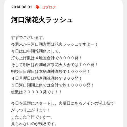
2014.08.01
旧ブログ
河口湖花火ラッシュ
すずでございます。
今週末から河口湖方面は花火ラッシュですよー！
今日は山中湖報湖祭として、
打ち上げ数は４地区合計で８０００発！
そして明日は西湖竜宮祭花火大会では７００発！
明後日日曜日は本栖湖神湖祭で１０００発！
４日月曜日は精進湖涼湖祭で３００発！
５日河口湖湖上祭では合計で約１００００発！
総数は２００００発です！！
今日を筆頭にスタートし、火曜日にあるメインの湖上祭で
がっつり上がります！
またまた平日ですかー。
見られないのが残念です。