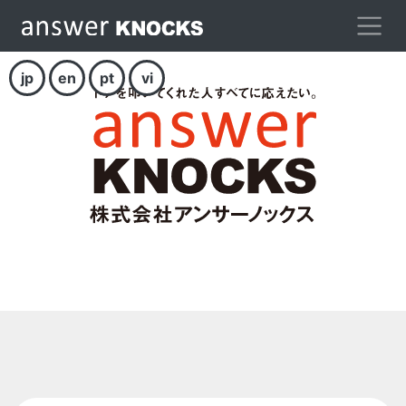
jp
en
pt
vi