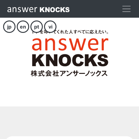
jp
en
pt
vi