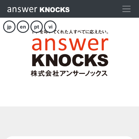
jp
en
pt
vi