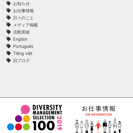
お知らせ
お仕事情報
日々のこと
メディア掲載
活動実績
English
Português
Tiếng việt
旧ブログ