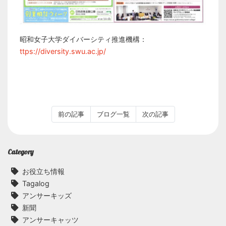
昭和女子大学ダイバーシティ推進機構：
ttps://diversity.swu.ac.jp/
前の記事
ブログ一覧
次の記事
Category
お役立ち情報
Tagalog
アンサーキッズ
新聞
アンサーキャッツ