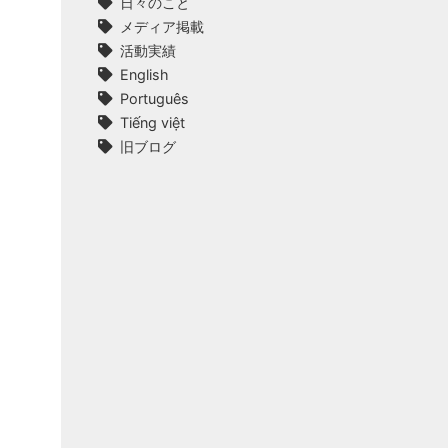
日々のこと
メディア掲載
活動実績
English
Português
Tiếng việt
旧ブログ