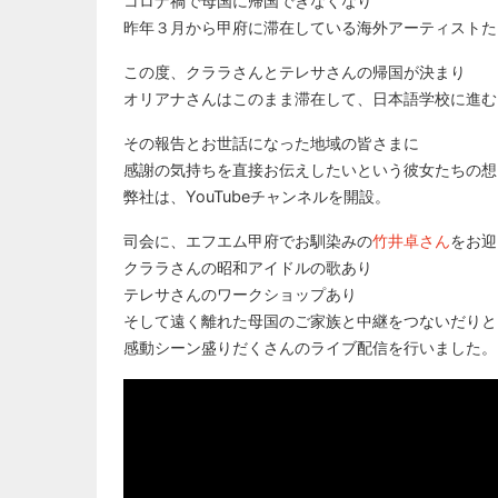
コロナ禍で母国に帰国できなくなり
昨年３月から甲府に滞在している海外アーティストた
この度、クララさんとテレサさんの帰国が決まり
オリアナさんはこのまま滞在して、日本語学校に進む
その報告とお世話になった地域の皆さまに
感謝の気持ちを直接お伝えしたいという彼女たちの想
弊社は、YouTubeチャンネルを開設。
司会に、エフエム甲府でお馴染みの
竹井卓さん
をお迎
クララさんの昭和アイドルの歌あり
テレサさんのワークショップあり
そして遠く離れた母国のご家族と中継をつないだりと
感動シーン盛りだくさんのライブ配信を行いました。