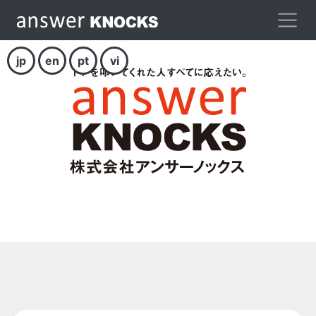
jp
en
pt
vi