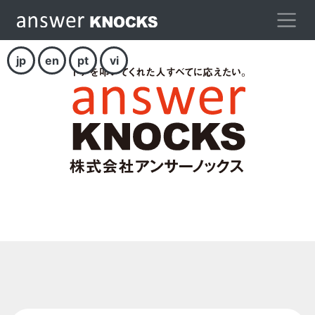
jp
en
pt
vi