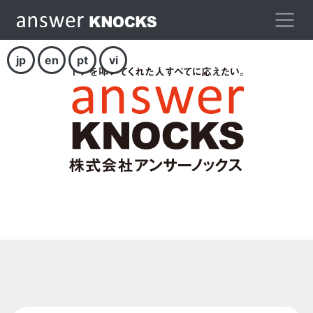
jp
en
pt
vi