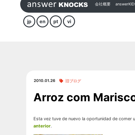
会社概要
answerKID
jp
en
pt
vi
2010.01.26
旧ブログ
Arroz com Marisc
Esta vez tuve de nuevo la oportunidad de comer u
anterior
.