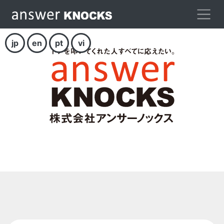
jp
en
pt
vi