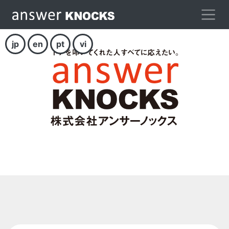
jp
en
pt
vi