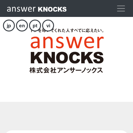
jp
en
pt
vi