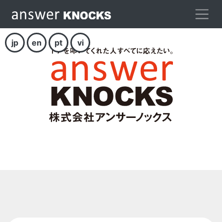
jp
en
pt
vi