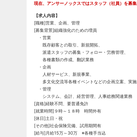
現在、アンサーノックスではスタッフ（社員）を募集
【求人内容】
[職種]営業、企画、管理
[募集背景]組織強化のための増員
・営業
既存顧客との取引、新規開拓、
派遣スタッフの募集・フォロー・労務管理、
各種書類の作成、翻訳業務
・企画
人材サービス、新規事業、
多文化交流等各種イベントなどの企画立案、実施
・管理
システム、会計、経営管理、人事総務関連業務
[資格]経験不問、要普通免許
[就業時間]９時～１８時 時間外有
[休日]土日・祝
[その他]社会保険完備、試用期間有
[給与]月給15万～30万 ※各種手当込