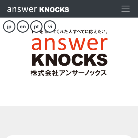
jp
en
pt
vi