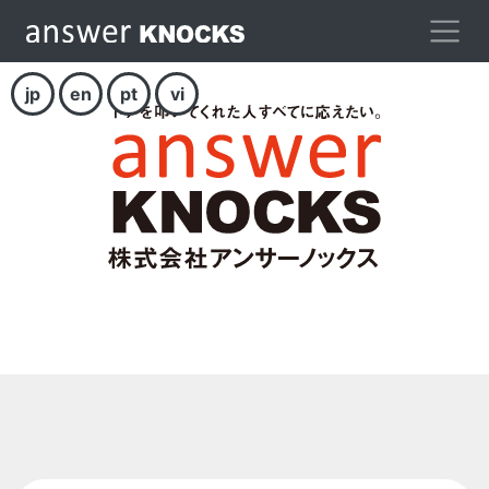
jp
en
pt
vi